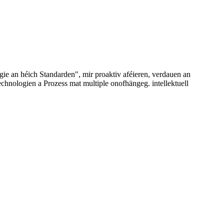
e an héich Standarden", mir proaktiv aféieren, verdauen an
chnologien a Prozess mat multiple onofhängeg. intellektuell