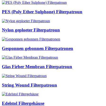
PES (Poly Ether Sulphone) Filterpatroun
Nylon geploeter Filterpatroun
Gesponnen gebonnen Filterpatronen
Glas Firber Membran Filterpatroun
String Wound Filterpatroun
Edelstol Filtergehäuse