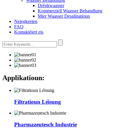
Waasser Behandlung
Drénkwaasser
Kommerziell Waasser Behandlung
Mier Waasser Desalinatioun
Neiegkeeten
FAQ
Kontaktéiert eis
Applikatioun:
Filtratioun Léisung
Pharmazeutesch Industrie