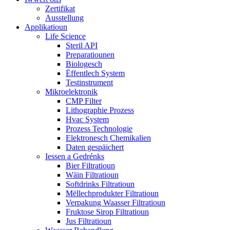
Zertifikat
Ausstellung
Applikatioun
Life Science
Steril API
Preparatiounen
Biologesch
Ëffentlech System
Testinstrument
Mikroelektronik
CMP Filter
Lithographie Prozess
Hvac System
Prozess Technologie
Elektronesch Chemikalien
Daten gespäichert
Iessen a Gedrénks
Bier Filtratioun
Wäin Filtratioun
Softdrinks Filtratioun
Mëllechprodukter Filtratioun
Verpakung Waasser Filtratioun
Fruktose Sirop Filtratioun
Jus Filtratioun