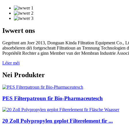
Iwwert ons
Gegrënnt am Joer 2013, Donguan Kinda Filtration Equipment Co., Lt
absorbéieren déi fortgeschratt Filtratioun an Trennung Technologien
Propriétéit Rechter a ginn Member vun der Membran Industrie Associ
Léier méi
Nei Produkter
PES Filterpatroun fir Bio-Pharmaceutesch
20 Zoll Polypropylen geplot Filterelement fir ...