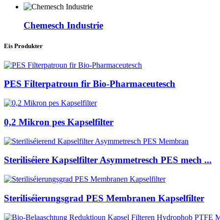
Chemesch Industrie
Eis Produkter
PES Filterpatroun fir Bio-Pharmaceutesch
0,2 Mikron pes Kapselfilter
Steriliséiere Kapselfilter Asymmetresch PES mech ...
Steriliséierungsgrad PES Membranen Kapselfilter