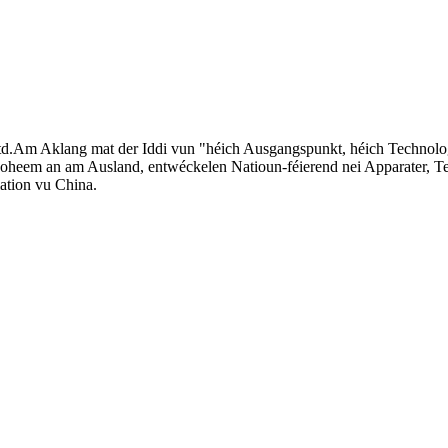
d.Am Aklang mat der Iddi vun "héich Ausgangspunkt, héich Technologi
 doheem an am Ausland, entwéckelen Natioun-féierend nei Apparater, Te
ation vu China.