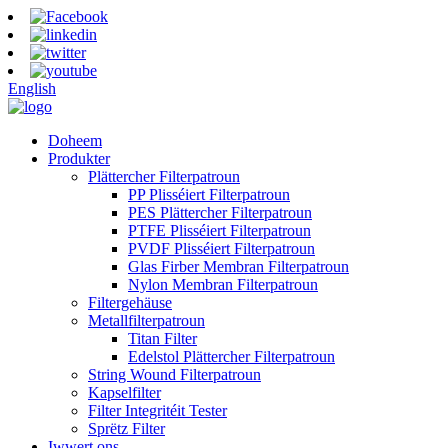
English
Doheem
Produkter
Plättercher Filterpatroun
PP Plisséiert Filterpatroun
PES Plättercher Filterpatroun
PTFE Plisséiert Filterpatroun
PVDF Plisséiert Filterpatroun
Glas Firber Membran Filterpatroun
Nylon Membran Filterpatroun
Filtergehäuse
Metallfilterpatroun
Titan Filter
Edelstol Plättercher Filterpatroun
String Wound Filterpatroun
Kapselfilter
Filter Integritéit Tester
Sprëtz Filter
Iwwert ons