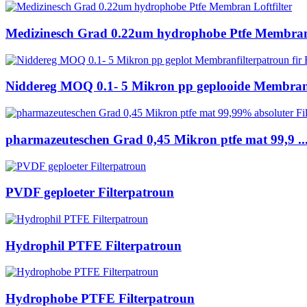
Medizinesch Grad 0.22um hydrophobe Ptfe Membran 
Niddereg MOQ 0.1- 5 Mikron pp geplooide Membran F
pharmazeuteschen Grad 0,45 Mikron ptfe mat 99,9 ..
PVDF geploeter Filterpatroun
Hydrophil PTFE Filterpatroun
Hydrophobe PTFE Filterpatroun