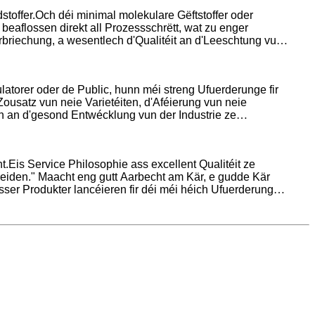
toffer.Och déi minimal molekulare Gëftstoffer oder
beaflossen direkt all Prozessschrëtt, wat zu enger
rbriechung, a wesentlech d'Qualitéit an d'Leeschtung vun
torer oder de Public, hunn méi streng Ufuerderunge fir
Zousatz vun neie Varietéiten, d'Aféierung vun neie
en an d'gesond Entwécklung vun der Industrie ze
pgrade.Hangzhou Dali huet eng Rei vun onofhängegen
bis Laboranalyse a Verifizéierung.Eis Léisungen a
klungsziler z'erreechen.
.Eis Service Philosophie ass excellent Qualitéit ze
reiden." Maacht eng gutt Aarbecht am Kär, e gudde Kär
sser Produkter lancéieren fir déi méi héich Ufuerderunge