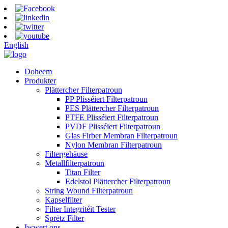
English
Doheem
Produkter
Plättercher Filterpatroun
PP Plisséiert Filterpatroun
PES Plättercher Filterpatroun
PTFE Plisséiert Filterpatroun
PVDF Plisséiert Filterpatroun
Glas Firber Membran Filterpatroun
Nylon Membran Filterpatroun
Filtergehäuse
Metallfilterpatroun
Titan Filter
Edelstol Plättercher Filterpatroun
String Wound Filterpatroun
Kapselfilter
Filter Integritéit Tester
Sprëtz Filter
Iwwert ons