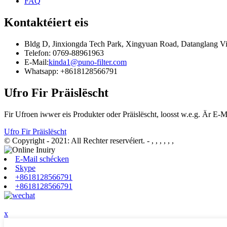
FAQ
Kontaktéiert eis
Bldg D, Jinxiongda Tech Park, Xingyuan Road, Datanglang V
Telefon: 0769-88961963
E-Mail:
kinda1@puno-filter.com
Whatsapp: +8618128566791
Ufro Fir Präislëscht
Fir Ufroen iwwer eis Produkter oder Präislëscht, loosst w.e.g. Är E-M
Ufro Fir Präislëscht
© Copyright - 2021: All Rechter reservéiert.
- , , , , , ,
E-Mail schécken
Skype
+8618128566791
+8618128566791
x