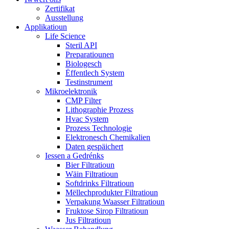
Zertifikat
Ausstellung
Applikatioun
Life Science
Steril API
Preparatiounen
Biologesch
Ëffentlech System
Testinstrument
Mikroelektronik
CMP Filter
Lithographie Prozess
Hvac System
Prozess Technologie
Elektronesch Chemikalien
Daten gespäichert
Iessen a Gedrénks
Bier Filtratioun
Wäin Filtratioun
Softdrinks Filtratioun
Mëllechprodukter Filtratioun
Verpakung Waasser Filtratioun
Fruktose Sirop Filtratioun
Jus Filtratioun