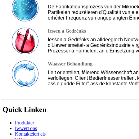
De Fabrikatiounsprozess vun der Mikroele
Partikelen reduzéieren d'Qualitéit vun el
erhéiter Frequenz vun ongeplangten Ënner
den elektresche Komponenten vum Endpr
Iessen a Gedrénks
Iessen a Gedrénks an alldeeglech Noutwe
d'Liewensmëttel- a Gedrénksindustrie virg
Prozesser a Formelen, an d'Ëmsetzung vun
maximéieren.Et ass onverzichtbar fir de
intellektuellen Eegentumsrechter an eng 
Waasser Behandlung
Produkter hëllefen ëmmer méi Liewensmëtt
Leit orientéiert, féierend Wëssenschaft 
verfollegen, Client Bedierfnesser treffe
ass e gudde Filter" ass de konstante Verf
vun der Filtratioun an der Trennung an all
Quick Linken
Produkter
Iwwert ons
Kontaktéiert eis