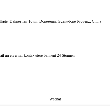
illage, Dalingshan Town, Dongguan, Guangdong Provënz, China
ail un eis a mir kontaktéiere bannent 24 Stonnen.
Wechat