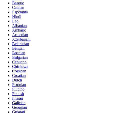
Basque
Catalan
Esperanto
Hindi
Lao
Albanian
Amharic
Armenian
Azerbaijani
Belarusian
Bengali
Bosnian
Bulgarian
Cebuano
Chichewa
Corsican
Croatian
Dutch
Estonian
Filipino
Finnish
Frisian
Galician
Georgian
Gujarati