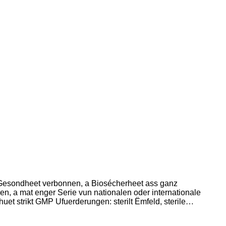
Gesondheet verbonnen, a Biosécherheet ass ganz
len, a mat enger Serie vun nationalen oder internationale
t strikt GMP Ufuerderungen: sterilt Ëmfeld, sterile
mal Eliminatioun vun all schiedlechen Gëftstoffer a