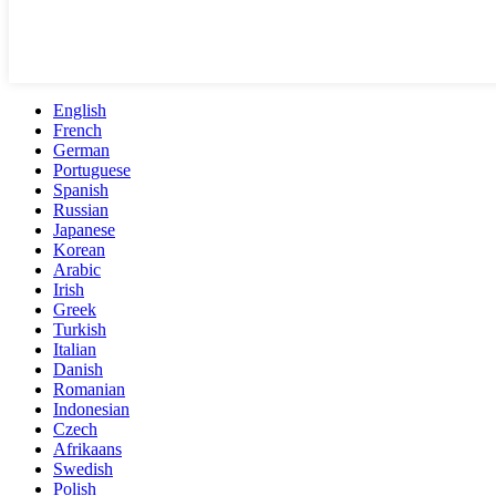
English
French
German
Portuguese
Spanish
Russian
Japanese
Korean
Arabic
Irish
Greek
Turkish
Italian
Danish
Romanian
Indonesian
Czech
Afrikaans
Swedish
Polish