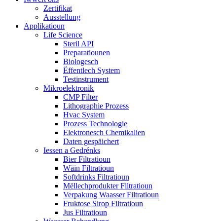
Zertifikat
Ausstellung
Applikatioun
Life Science
Steril API
Preparatiounen
Biologesch
Ëffentlech System
Testinstrument
Mikroelektronik
CMP Filter
Lithographie Prozess
Hvac System
Prozess Technologie
Elektronesch Chemikalien
Daten gespäichert
Iessen a Gedrénks
Bier Filtratioun
Wäin Filtratioun
Softdrinks Filtratioun
Mëllechprodukter Filtratioun
Verpakung Waasser Filtratioun
Fruktose Sirop Filtratioun
Jus Filtratioun