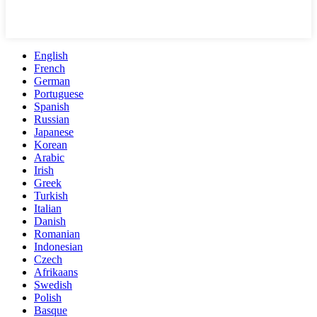
English
French
German
Portuguese
Spanish
Russian
Japanese
Korean
Arabic
Irish
Greek
Turkish
Italian
Danish
Romanian
Indonesian
Czech
Afrikaans
Swedish
Polish
Basque