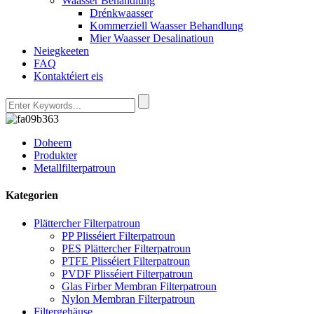
Waasser Behandlung
Drénkwaasser
Kommerziell Waasser Behandlung
Mier Waasser Desalinatioun
Neiegkeeten
FAQ
Kontaktéiert eis
Doheem
Produkter
Metallfilterpatroun
Kategorien
Plättercher Filterpatroun
PP Plisséiert Filterpatroun
PES Plättercher Filterpatroun
PTFE Plisséiert Filterpatroun
PVDF Plisséiert Filterpatroun
Glas Firber Membran Filterpatroun
Nylon Membran Filterpatroun
Filtergehäuse