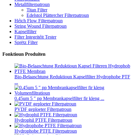
Metallfilterpatroun
Titan Filter
Edelstol Plättercher Filterpatroun
Héich Flow Filterpatroun
String Wound Filterpatroun
Kapselfilter
Filter Integritéit Tester
Sprëtz Filter
Fonktioun Produiten
Bio-Belaaschtung Reduktioun Kapselfilter Hydrophobe PTF
...
0.45um 5 ″ pp Membrankapselfilter fir kleng ...
PVDF geploeter Filterpatroun
Hydrophil PTFE Filterpatroun
Hydrophobe PTFE Filterpatroun