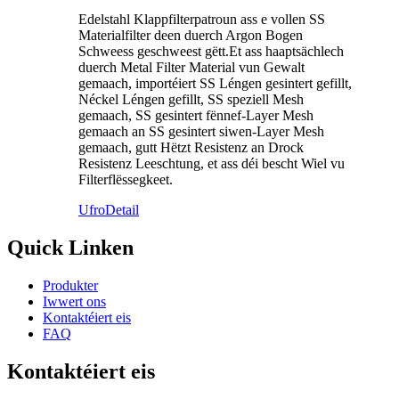
Edelstahl Klappfilterpatroun ass e vollen SS
Materialfilter deen duerch Argon Bogen
Schweess geschweest gëtt.Et ass haaptsächlech
duerch Metal Filter Material vun Gewalt
gemaach, importéiert SS Léngen gesintert gefillt,
Néckel Léngen gefillt, SS speziell Mesh
gemaach, SS gesintert fënnef-Layer Mesh
gemaach an SS gesintert siwen-Layer Mesh
gemaach, gutt Hëtzt Resistenz an Drock
Resistenz Leeschtung, et ass déi bescht Wiel vu
Filterflëssegkeet.
Ufro
Detail
Quick Linken
Produkter
Iwwert ons
Kontaktéiert eis
FAQ
Kontaktéiert eis