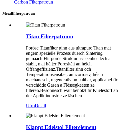
Carbon Filterpatroun
Metallfilterpatroun
Titan Filterpatroun
Poröse Titanfilter ginn aus ultrapure Titan mat
engem spezielle Prozess duerch Sintering
gemaach.Hir porös Struktur ass eenheetlech a
stabil, mat héijer Porositéit an héich
Offangeffizienz.Titanfilter sinn och
Temperaturonsensibel, anticorrosiv, héich
mechanesch, regenerativ an haltbar, applicabel fir
verschidde Gasen a Flëssegkeeten ze
filteren.Besonnesch wäit benotzt fir Kuelestoff an
der Apdiktindustrie ze läschen.
Ufro
Detail
Klappt Edelstol Filterelement