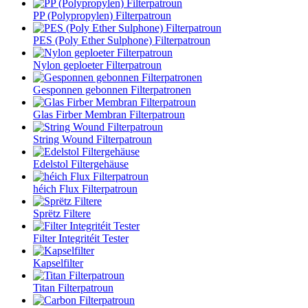
PP (Polypropylen) Filterpatroun
PES (Poly Ether Sulphone) Filterpatroun
Nylon geploeter Filterpatroun
Gesponnen gebonnen Filterpatronen
Glas Firber Membran Filterpatroun
String Wound Filterpatroun
Edelstol Filtergehäuse
héich Flux Filterpatroun
Sprëtz Filtere
Filter Integritéit Tester
Kapselfilter
Titan Filterpatroun