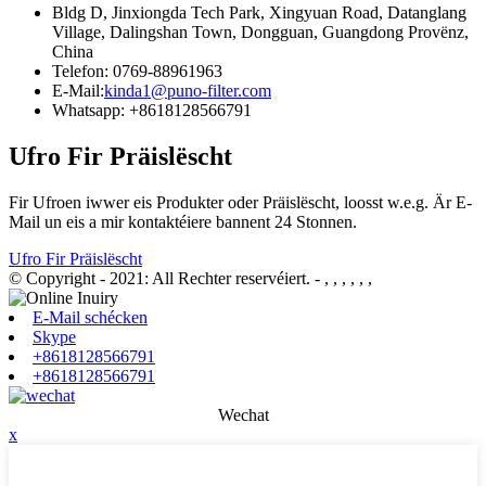
Bldg D, Jinxiongda Tech Park, Xingyuan Road, Datanglang
Village, Dalingshan Town, Dongguan, Guangdong Provënz,
China
Telefon: 0769-88961963
E-Mail:
kinda1@puno-filter.com
Whatsapp: +8618128566791
Ufro Fir Präislëscht
Fir Ufroen iwwer eis Produkter oder Präislëscht, loosst w.e.g. Är E-
Mail un eis a mir kontaktéiere bannent 24 Stonnen.
Ufro Fir Präislëscht
© Copyright - 2021: All Rechter reservéiert.
- , , , , , ,
E-Mail schécken
Skype
+8618128566791
+8618128566791
Wechat
x