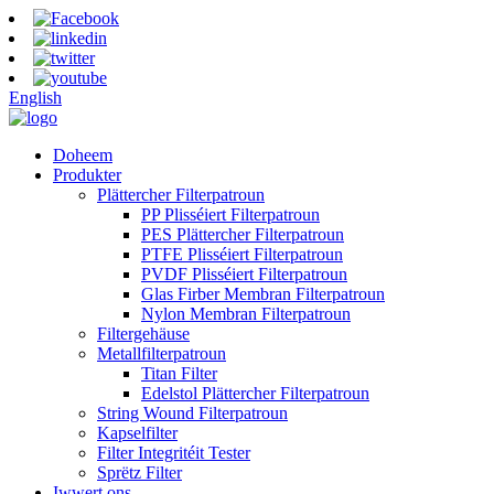
English
Doheem
Produkter
Plättercher Filterpatroun
PP Plisséiert Filterpatroun
PES Plättercher Filterpatroun
PTFE Plisséiert Filterpatroun
PVDF Plisséiert Filterpatroun
Glas Firber Membran Filterpatroun
Nylon Membran Filterpatroun
Filtergehäuse
Metallfilterpatroun
Titan Filter
Edelstol Plättercher Filterpatroun
String Wound Filterpatroun
Kapselfilter
Filter Integritéit Tester
Sprëtz Filter
Iwwert ons