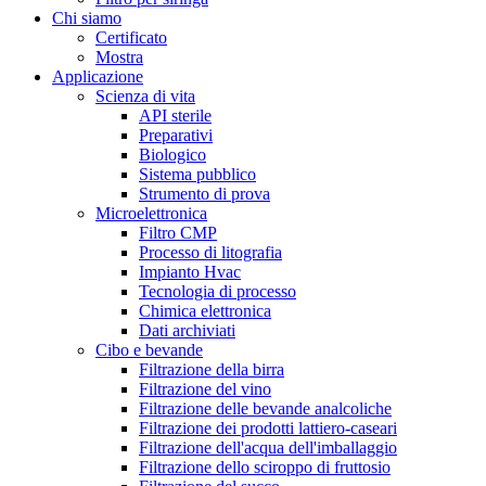
Chi siamo
Certificato
Mostra
Applicazione
Scienza di vita
API sterile
Preparativi
Biologico
Sistema pubblico
Strumento di prova
Microelettronica
Filtro CMP
Processo di litografia
Impianto Hvac
Tecnologia di processo
Chimica elettronica
Dati archiviati
Cibo e bevande
Filtrazione della birra
Filtrazione del vino
Filtrazione delle bevande analcoliche
Filtrazione dei prodotti lattiero-caseari
Filtrazione dell'acqua dell'imballaggio
Filtrazione dello sciroppo di fruttosio