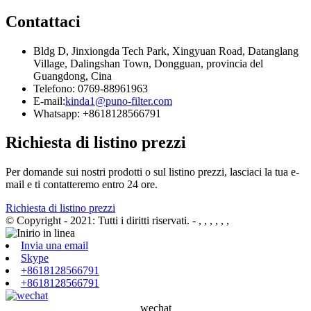
Contattaci
Bldg D, Jinxiongda Tech Park, Xingyuan Road, Datanglang
Village, Dalingshan Town, Dongguan, provincia del
Guangdong, Cina
Telefono: 0769-88961963
E-mail:
kinda1@puno-filter.com
Whatsapp: +8618128566791
Richiesta di listino prezzi
Per domande sui nostri prodotti o sul listino prezzi, lasciaci la tua e-
mail e ti contatteremo entro 24 ore.
Richiesta di listino prezzi
© Copyright - 2021: Tutti i diritti riservati.
- , , , , , ,
Invia una email
Skype
+8618128566791
+8618128566791
wechat