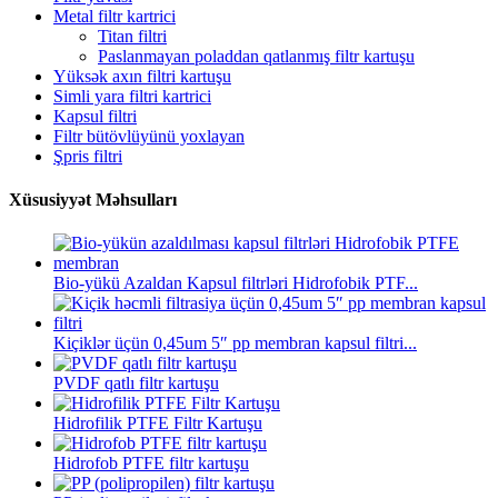
Metal filtr kartrici
Titan filtri
Paslanmayan poladdan qatlanmış filtr kartuşu
Yüksək axın filtri kartuşu
Simli yara filtri kartrici
Kapsul filtri
Filtr bütövlüyünü yoxlayan
Şpris filtri
Xüsusiyyət Məhsulları
Bio-yükü Azaldan Kapsul filtrləri Hidrofobik PTF...
Kiçiklər üçün 0,45um 5″ pp membran kapsul filtri...
PVDF qatlı filtr kartuşu
Hidrofilik PTFE Filtr Kartuşu
Hidrofob PTFE filtr kartuşu