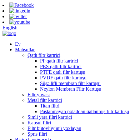
English
Ev
Məhsullar
Qatlı filtr kartrici
PP qatlı filtr kartrici
PES qatlı filtr kartrici
PTFE qatlı filtr kartuşu
PVDF qatlı filtr kartuşu
Şüşə lifli membran filtr kartuşu
Neylon Membran Filtr Kartuşu
Filtr yuvası
Metal filtr kartrici
Titan filtri
Paslanmayan poladdan qatlanmış filtr kartuşu
Simli yara filtri kartrici
Kapsul filtri
Filtr bütövlüyünü yoxlayan
Şpris filtri
Bizim haqqımızda