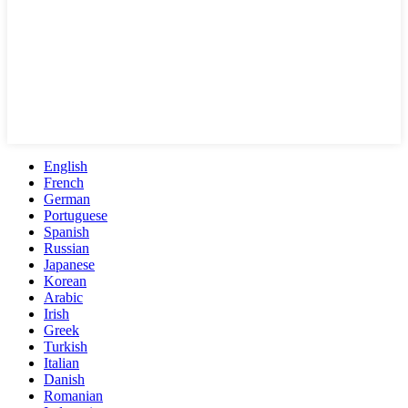
English
French
German
Portuguese
Spanish
Russian
Japanese
Korean
Arabic
Irish
Greek
Turkish
Italian
Danish
Romanian