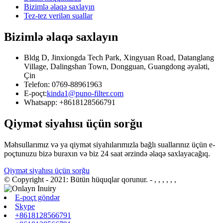
Bizimlə əlaqə saxlayın
Tez-tez verilən suallar
Bizimlə əlaqə saxlayın
Bldg D, Jinxiongda Tech Park, Xingyuan Road, Datanglang
Village, Dalingshan Town, Dongguan, Guangdong əyaləti,
Çin
Telefon: 0769-88961963
E-poçt:
kinda1@puno-filter.com
Whatsapp: +8618128566791
Qiymət siyahısı üçün sorğu
Məhsullarımız və ya qiymət siyahılarımızla bağlı suallarınız üçün e-
poçtunuzu bizə buraxın və biz 24 saat ərzində əlaqə saxlayacağıq.
Qiymət siyahısı üçün sorğu
© Copyright - 2021: Bütün hüquqlar qorunur.
- , , , , , ,
E-poçt göndər
Skype
+8618128566791