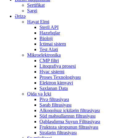
Sertifikat
Sərgi
Ərizə
Həyat Elmi
Steril API
Hazırlıqlar
Bioloji
İctimai sistem
Test Aləti
Mikroelektronika
CMP filtri
Litoqrafiya prosesi
Hvac sistemi
Proses Texnologiyası
Elektron kimyəvi
Saxlanan Data
Qida və İçki
Pivə filtrasiyası
Şərab filtrasiyası
Alkoqolsuz içkilərin filtrasiyası
Süd məhsullarının filtrasiyası
Qablaşdırma Suyun Filtrasiyası
Fruktoza siropunun filtrasiyası
Şirələrin filtrasiyası