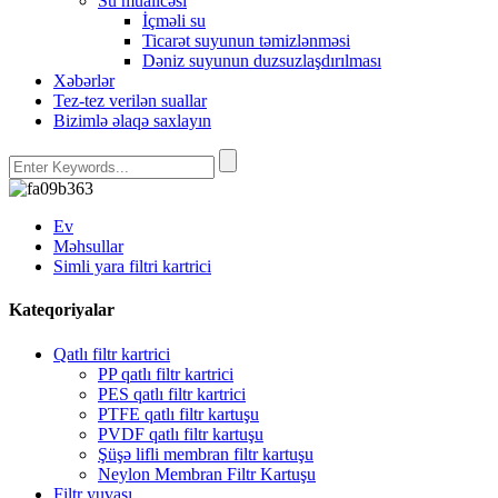
Su müalicəsi
İçməli su
Ticarət suyunun təmizlənməsi
Dəniz suyunun duzsuzlaşdırılması
Xəbərlər
Tez-tez verilən suallar
Bizimlə əlaqə saxlayın
Ev
Məhsullar
Simli yara filtri kartrici
Kateqoriyalar
Qatlı filtr kartrici
PP qatlı filtr kartrici
PES qatlı filtr kartrici
PTFE qatlı filtr kartuşu
PVDF qatlı filtr kartuşu
Şüşə lifli membran filtr kartuşu
Neylon Membran Filtr Kartuşu
Filtr yuvası