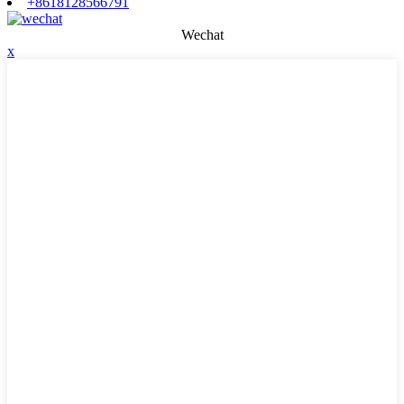
+8618128566791
Wechat
x