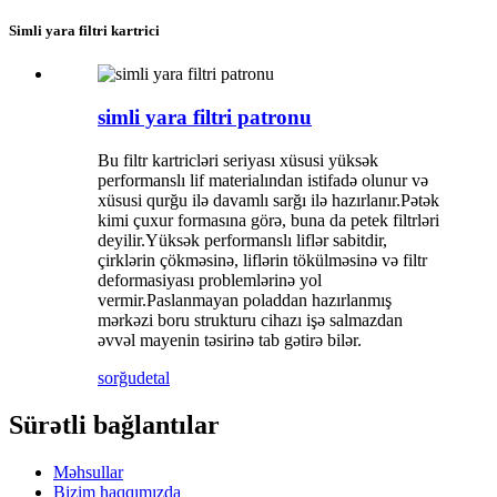
Simli yara filtri kartrici
simli yara filtri patronu
Bu filtr kartricləri seriyası xüsusi yüksək
performanslı lif materialından istifadə olunur və
xüsusi qurğu ilə davamlı sarğı ilə hazırlanır.Pətək
kimi çuxur formasına görə, buna da petek filtrləri
deyilir.Yüksək performanslı liflər sabitdir,
çirklərin çökməsinə, liflərin tökülməsinə və filtr
deformasiyası problemlərinə yol
vermir.Paslanmayan poladdan hazırlanmış
mərkəzi boru strukturu cihazı işə salmazdan
əvvəl mayenin təsirinə tab gətirə bilər.
sorğu
detal
Sürətli bağlantılar
Məhsullar
Bizim haqqımızda