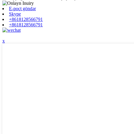
E-poçt göndər
Skype
+8618128566791
+8618128566791
x