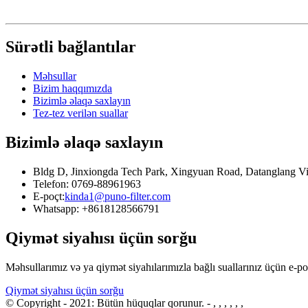
Sürətli bağlantılar
Məhsullar
Bizim haqqımızda
Bizimlə əlaqə saxlayın
Tez-tez verilən suallar
Bizimlə əlaqə saxlayın
Bldg D, Jinxiongda Tech Park, Xingyuan Road, Datanglang Vi
Telefon: 0769-88961963
E-poçt:
kinda1@puno-filter.com
Whatsapp: +8618128566791
Qiymət siyahısı üçün sorğu
Məhsullarımız və ya qiymət siyahılarımızla bağlı suallarınız üçün e-p
Qiymət siyahısı üçün sorğu
© Copyright - 2021: Bütün hüquqlar qorunur.
- , , , , , ,