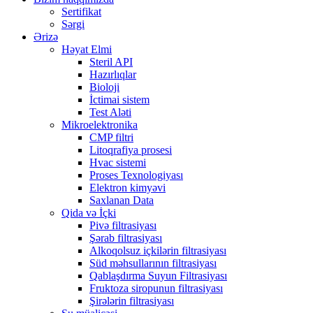
Sertifikat
Sərgi
Ərizə
Həyat Elmi
Steril API
Hazırlıqlar
Bioloji
İctimai sistem
Test Aləti
Mikroelektronika
CMP filtri
Litoqrafiya prosesi
Hvac sistemi
Proses Texnologiyası
Elektron kimyəvi
Saxlanan Data
Qida və İçki
Pivə filtrasiyası
Şərab filtrasiyası
Alkoqolsuz içkilərin filtrasiyası
Süd məhsullarının filtrasiyası
Qablaşdırma Suyun Filtrasiyası
Fruktoza siropunun filtrasiyası
Şirələrin filtrasiyası