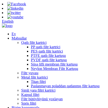
English
Ev
Məhsullar
Qatlı filtr kartrici
PP qatlı filtr kartrici
PES qatlı filtr kartrici
PTFE qatlı filtr kartuşu
PVDF qatlı filtr kartuşu
Şüşə lifli membran filtr kartuşu
Neylon Membran Filtr Kartuşu
Filtr yuvası
Metal filtr kartrici
Titan filtri
Paslanmayan poladdan qatlanmış filtr kartuşu
Simli yara filtri kartrici
Kapsul filtri
Filtr bütövlüyünü yoxlayan
Şpris filtri
Bizim haqqımızda