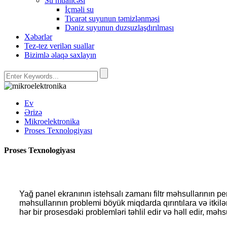
Su müalicəsi
İçməli su
Ticarət suyunun təmizlənməsi
Dəniz suyunun duzsuzlaşdırılması
Xəbərlər
Tez-tez verilən suallar
Bizimlə əlaqə saxlayın
Ev
Ərizə
Mikroelektronika
Proses Texnologiyası
Proses Texnologiyası
Yağ panel ekranının istehsalı zamanı filtr məhsullarının pe
məhsullarının problemi böyük miqdarda qırıntılara və itkilə
hər bir prosesdəki problemləri təhlil edir və həll edir, məhs