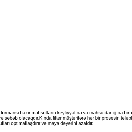
rformansı hazır məhsulların keyfiyyətinə və məhsuldarlığına birbaş
rə səbəb olacaqdır.Kinda filter müştərilərə hər bir prosesin tələb
ulları optimallaşdırır və maya dəyərini azaldır.