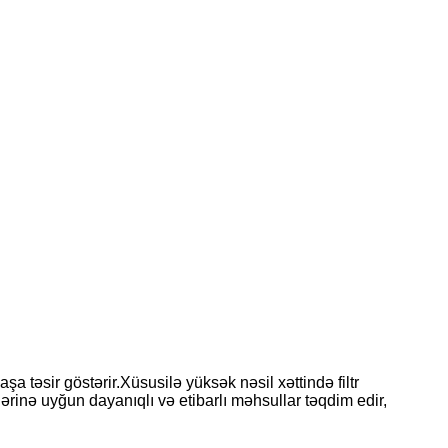
a təsir göstərir.Xüsusilə yüksək nəsil xəttində filtr
lərinə uyğun dayanıqlı və etibarlı məhsullar təqdim edir,