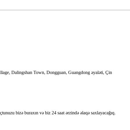
llage, Dalingshan Town, Dongguan, Guangdong əyaləti, Çin
oçtunuzu bizə buraxın və biz 24 saat ərzində əlaqə saxlayacağıq.