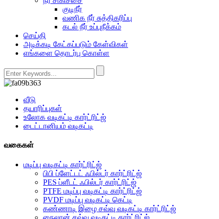
நீர் சிகிச்சை
குடிநீர்
வணிக நீர் சுத்திகரிப்பு
கடல் நீர் உப்புநீக்கம்
செய்தி
அடிக்கடி கேட்கப்படும் கேள்விகள்
எங்களை தொடர்பு கொள்ள
வீடு
தயாரிப்புகள்
உலோக வடிகட்டி கார்ட்ரிட்ஜ்
டைட்டானியம் வடிகட்டி
வகைகள்
மடிப்பு வடிகட்டி கார்ட்ரிட்ஜ்
பிபி ப்ளேட்டட் ஃபில்டர் கார்ட்ரிட்ஜ்
PES ப்ளீடட் ஃபில்டர் கார்ட்ரிட்ஜ்
PTFE மடிப்பு வடிகட்டி கார்ட்ரிட்ஜ்
PVDF மடிப்பு வடிகட்டி கெட்டி
கண்ணாடி இழை சவ்வு வடிகட்டி கார்ட்ரிட்ஜ்
நைலான் சவ்வு வடிகட்டி கார்ட்ரிட்ஜ்