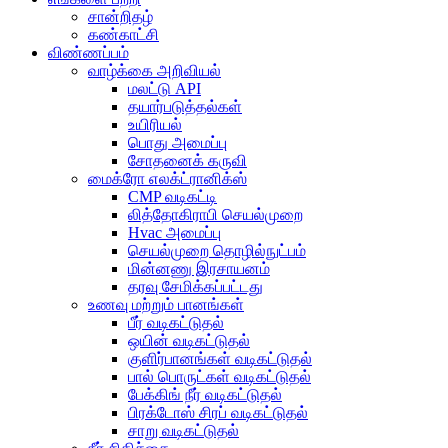
சான்றிதழ்
கண்காட்சி
விண்ணப்பம்
வாழ்க்கை அறிவியல்
மலட்டு API
தயார்படுத்தல்கள்
உயிரியல்
பொது அமைப்பு
சோதனைக் கருவி
மைக்ரோ எலக்ட்ரானிக்ஸ்
CMP வடிகட்டி
லித்தோகிராபி செயல்முறை
Hvac அமைப்பு
செயல்முறை தொழில்நுட்பம்
மின்னணு இரசாயனம்
தரவு சேமிக்கப்பட்டது
உணவு மற்றும் பானங்கள்
பீர் வடிகட்டுதல்
ஒயின் வடிகட்டுதல்
குளிர்பானங்கள் வடிகட்டுதல்
பால் பொருட்கள் வடிகட்டுதல்
பேக்கிங் நீர் வடிகட்டுதல்
பிரக்டோஸ் சிரப் வடிகட்டுதல்
சாறு வடிகட்டுதல்