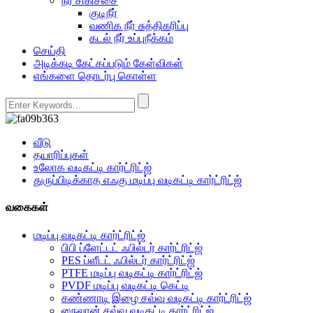
நீர் சிகிச்சை
குடிநீர்
வணிக நீர் சுத்திகரிப்பு
கடல் நீர் உப்புநீக்கம்
செய்தி
அடிக்கடி கேட்கப்படும் கேள்விகள்
எங்களை தொடர்பு கொள்ள
வீடு
தயாரிப்புகள்
உலோக வடிகட்டி கார்ட்ரிட்ஜ்
துருப்பிடிக்காத எஃகு மடிப்பு வடிகட்டி கார்ட்ரிட்ஜ்
வகைகள்
மடிப்பு வடிகட்டி கார்ட்ரிட்ஜ்
பிபி ப்ளேட்டட் ஃபில்டர் கார்ட்ரிட்ஜ்
PES ப்ளீடட் ஃபில்டர் கார்ட்ரிட்ஜ்
PTFE மடிப்பு வடிகட்டி கார்ட்ரிட்ஜ்
PVDF மடிப்பு வடிகட்டி கெட்டி
கண்ணாடி இழை சவ்வு வடிகட்டி கார்ட்ரிட்ஜ்
நைலான் சவ்வு வடிகட்டி கார்ட்ரிட்ஜ்