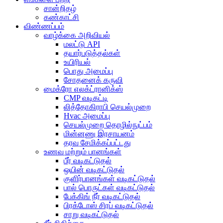
சான்றிதழ்
கண்காட்சி
விண்ணப்பம்
வாழ்க்கை அறிவியல்
மலட்டு API
தயார்படுத்தல்கள்
உயிரியல்
பொது அமைப்பு
சோதனைக் கருவி
மைக்ரோ எலக்ட்ரானிக்ஸ்
CMP வடிகட்டி
லித்தோகிராபி செயல்முறை
Hvac அமைப்பு
செயல்முறை தொழில்நுட்பம்
மின்னணு இரசாயனம்
தரவு சேமிக்கப்பட்டது
உணவு மற்றும் பானங்கள்
பீர் வடிகட்டுதல்
ஒயின் வடிகட்டுதல்
குளிர்பானங்கள் வடிகட்டுதல்
பால் பொருட்கள் வடிகட்டுதல்
பேக்கிங் நீர் வடிகட்டுதல்
பிரக்டோஸ் சிரப் வடிகட்டுதல்
சாறு வடிகட்டுதல்