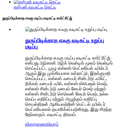
கார்பன் வடிகட்டி கெட்டி
துருப்பிடிக்காத எஃகு மடிப்பு வடிகட்டி கார்ட்ரிட்ஜ்
துருப்பிடிக்காத எஃகு வடிகட்டி உறுப்பு
மடிப்பு
துருப்பிடிக்காத எஃகு மடிப்பு வடிகட்டி கார்ட்ரிட்ஜ்
என்பது ஆர்கான் ஆர்க் வெல்டிங் மூலம் வெல்டிங்
செய்யப்பட்ட முழு எஸ்எஸ் மெட்டீரியல் ஃபில்டர்
ஆகும்.இது முக்கியமாக உள்நாட்டு, இறக்குமதி
செய்யப்பட்ட எஸ்எஸ் ஃபைபர் சின்டர்டு ஃபீல்ட்,
நிக்கல் ஃபைபர் ஃபீல், எஸ்எஸ் ஸ்பெஷல் மெஷ்,
எஸ்எஸ் சின்டர்டு ஃபைவ் லேயர் மெஷ் மற்றும்
எஸ்எஸ் சின்டர்டு செவென் லேயர் மெஷ், நல்ல
வெப்ப எதிர்ப்பு மற்றும் அழுத்தம் எதிர்ப்பு
செயல்திறன் ஆகியவற்றின் மெட்டல் ஃபில்டர்
மெட்டீரியலால் தயாரிக்கப்படுகிறது, இது சிறந்த
தேர்வாகும். வடிகட்டி திரவம்.
விசாரணை
விவரம்