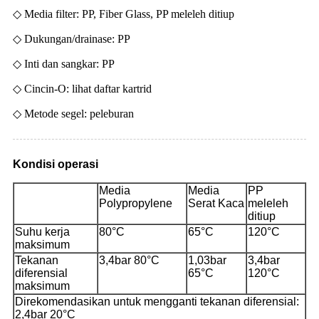
◇ Media filter: PP, Fiber Glass, PP meleleh ditiup
◇ Dukungan/drainase: PP
◇ Inti dan sangkar: PP
◇ Cincin-O: lihat daftar kartrid
◇ Metode segel: peleburan
Kondisi operasi
Media
Media
PP
Polypropylene
Serat Kaca
meleleh
ditiup
Suhu kerja
80°C
65°C
120°C
maksimum
Tekanan
3,4bar 80°C
1,03bar
3,4bar
diferensial
65°C
120°C
maksimum
Direkomendasikan untuk mengganti tekanan diferensial:
2,4bar 20°C