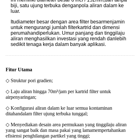
biji, satu ujung terbuka dengan
pola aliran dalam ke
luar.
Itu
diameter besar dengan area filter besar
menjamin
untuk mengurangi jumlah filter
kartrid dan dimensi
perumahan
diperlukan. Umur panjang dan tinggi
laju
aliran menghasilkan investasi yang rendah dan
lebih
sedikit tenaga kerja dalam banyak aplikasi.
Fitur Utama
◇ Struktur pori gradien;
◇ Laju aliran hingga 70m³/jam per kartrid filter untuk
air
penyaringan;
◇ Konfigurasi aliran dalam ke luar semua kontaminan
ditahan
dalam filter ujung terbuka tunggal;
◇ Menyediakan desain area permukaan yang tinggi
laju aliran
yang sangat baik dan masa pakai yang lama
mempertahankan
efisiensi penghilangan partikel yang tinggi;