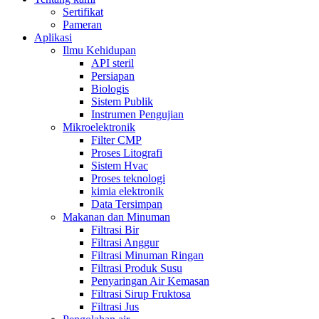
Sertifikat
Pameran
Aplikasi
Ilmu Kehidupan
API steril
Persiapan
Biologis
Sistem Publik
Instrumen Pengujian
Mikroelektronik
Filter CMP
Proses Litografi
Sistem Hvac
Proses teknologi
kimia elektronik
Data Tersimpan
Makanan dan Minuman
Filtrasi Bir
Filtrasi Anggur
Filtrasi Minuman Ringan
Filtrasi Produk Susu
Penyaringan Air Kemasan
Filtrasi Sirup Fruktosa
Filtrasi Jus