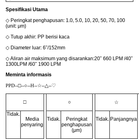
Spesifikasi Utama
◇ Peringkat penghapusan: 1.0, 5.0, 10, 20, 50, 70, 100
(unit: μm)
◇ Tutup akhir: PP berisi kaca
◇ Diameter luar: 6"/152mm
◇ Aliran air maksimum yang disarankan:
20" 660 LPM /
40"
1300LPM /
60" 1900 LPM
Meminta informasi
s
PPD--□--○--H--☆--△--♡
□
○
☆
Tidak.
Media
Tidak.
Peringkat
Tidak.
Panjangnya
penyaring
penghapusan
(μm)