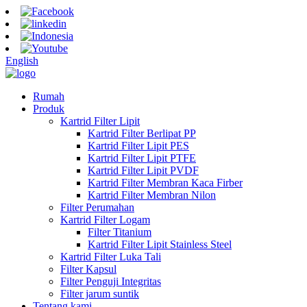
English
Rumah
Produk
Kartrid Filter Lipit
Kartrid Filter Berlipat PP
Kartrid Filter Lipit PES
Kartrid Filter Lipit PTFE
Kartrid Filter Lipit PVDF
Kartrid Filter Membran Kaca Firber
Kartrid Filter Membran Nilon
Filter Perumahan
Kartrid Filter Logam
Filter Titanium
Kartrid Filter Lipit Stainless Steel
Kartrid Filter Luka Tali
Filter Kapsul
Filter Penguji Integritas
Filter jarum suntik
Tentang kami