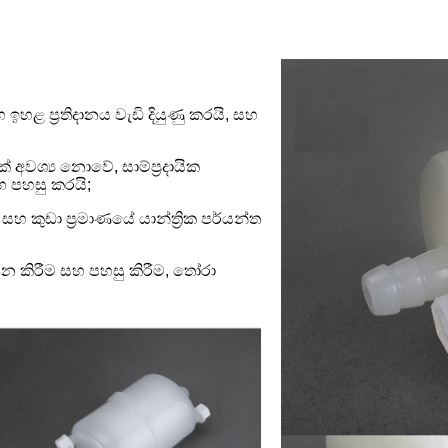
 ඉහළ ප්‍රතිදානය වැඩි දියුණු කරයි, සහ
අවශ්‍ය නොවේ, සාම්ප්‍රදායික
හ පහසු කරයි;
සහ කුඩා ප්‍රමාණයේ යාන්ත්‍රික පර්යන්ත
පන කිරීම සහ පහසු කිරීම, තෝරා