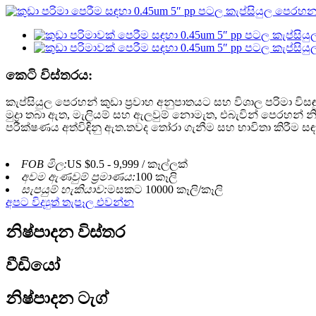
කෙටි විස්තරය:
කැප්සියුල පෙරහන් කුඩා ප්‍රවාහ අනුපාතයට සහ විශාල පරිමා විසඳ
මුද්‍රා තබා ඇත, මැලියම් සහ ඇලවුම් නොමැත, එබැවින් පෙරහන්
පරීක්ෂණය අත්විඳිනු ඇත.තවද තෝරා ගැනීම සහ භාවිතා කිරීම සඳහා
FOB මිල:
US $0.5 - 9,999 / කෑල්ලක්
අවම ඇණවුම් ප්‍රමාණය:
100 කෑලි
සැපයුම් හැකියාව:
මසකට 10000 කෑලි/කෑලි
අපට විද්‍යුත් තැපෑල එවන්න
නිෂ්පාදන විස්තර
වීඩියෝ
නිෂ්පාදන ටැග්