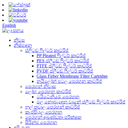
English
නිවස
නිෂ්පාදන
ප්ලීටඩ් ෆිල්ටර් කාට්රිජ්
PP Pleated ෆිල්ටර් කාට්රිජ්
PES ප්ලීටඩ් ෆිල්ටර් කාට්රිජ්
PTFE ප්ලීටඩ් ෆිල්ටර් කාට්රිජ්
PVDF ප්ලීටඩ් ෆිල්ටර් කාට්රිජ්
Glass Firber Membrane Filter Cartridge
නයිලෝන් පටල පෙරහන කාට්රිජ්
පෙරහන් නිවාස
ලෝහ පෙරහන කාට්රිජ්
ටයිටේනියම් පෙරහන
මල නොබැඳෙන වානේ ප්ලීටඩ් ෆිල්ටර් කාට්රිජ්
නූල් තුවාල පෙරහන් කාට්රිජ්
කැප්සියුල පෙරහන
පෙරහන් අඛණ්ඩතා පරීක්ෂක
සිරින්ජ පෙරහන
අපි ගැන