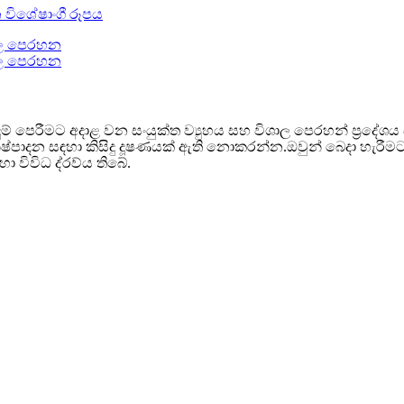
ුම් පෙරීමට අදාළ වන සංයුක්ත ව්‍යුහය සහ විශාල පෙරහන් ප්‍රදේශය 
 නිෂ්පාදන සඳහා කිසිදු දූෂණයක් ඇති නොකරන්න.ඔවුන් බෙදා හැරී
 විවිධ ද්රව්ය තිබේ.