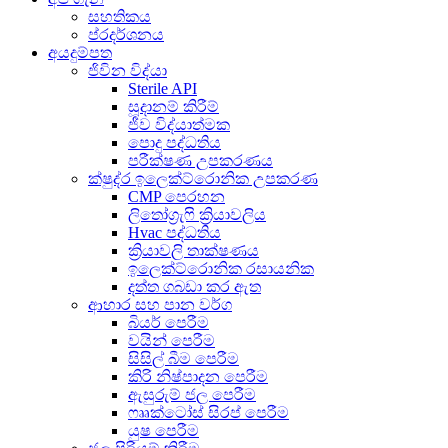
සහතිකය
ප්රදර්ශනය
අයදුම්පත
ජිවින විද්යා
Sterile API
සූදානම් කිරීම්
ජීව විද්යාත්මක
පොදු පද්ධතිය
පරීක්ෂණ උපකරණය
ක්ෂුද්ර ඉලෙක්ට්රොනික උපකරණ
CMP පෙරහන
ලිතෝග්‍රැෆි ක්‍රියාවලිය
Hvac පද්ධතිය
ක්‍රියාවලි තාක්ෂණය
ඉලෙක්ට්රොනික රසායනික
දත්ත ගබඩා කර ඇත
ආහාර සහ පාන වර්ග
බියර් පෙරීම
වයින් පෙරීම
සිසිල් බීම පෙරීම
කිරි නිෂ්පාදන පෙරීම
ඇසුරුම් ජල පෙරීම
ෆෲක්ටෝස් සිරප් පෙරීම
යුෂ පෙරීම