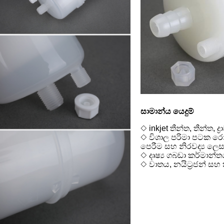
සාමාන්ය යෙදුම්
◇ inkjet තීන්ත, තීන්ත, 
◇ විශාල පරිමා පටක රෝ
පෙරීම සහ නිරවද්‍ය ලෙස
◇ දෘෂ්‍ය ගබඩා කර්මාන්තයේ 
◇ වාතය, නයිට්‍රජන් සහ