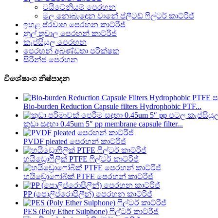
ටයිටේනියම් පෙරහන
මල නොබැඳෙන වානේ ප්ලීටඩ් ෆිල්ටර් කාට්රිජ්
ඉහළ ප්රවාහ පෙරහන කාට්රිජ්
නූල් තුවාල පෙරහන් කාට්රිජ්
කැප්සියුල පෙරහන
පෙරහන් අඛණ්ඩතා පරීක්ෂක
සිරින්ජ පෙරහන
විශේෂාංග නිෂ්පාදන
Bio-burden Reduction Capsule filters Hydrophobic PTF...
කුඩා සඳහා 0.45um 5″ pp membrane capsule filter...
PVDF pleated පෙරහන් කාට්රිජ්
හයිඩ්‍රොෆිලික් PTFE ෆිල්ටර් කාට්රිජ්
හයිඩ්‍රොෆෝබික් PTFE පෙරහන් කාට්රිජ්
PP (පොලිප්රොපිලීන්) පෙරහන කාට්රිජ්
PES (Poly Ether Sulphone) ෆිල්ටර් කාට්රිජ්