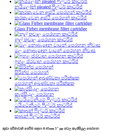
නයිලෝන් pleated ෆිල්ටර් කාට්රිජ්
කරකැවෙන අස්ථි පෙරහන් කාට්රිජ්
Glass Firber membrane filter cartridge
නූල් තුවාල පෙරහන කාට්රිජ්
මල නොබැඳෙන වානේ පෙරහන නිවාස
ඉහළ ප්රවාහ පෙරහන කාට්රිජ්
සිරින්ජ පෙරහන්
පෙරහන් අඛණ්ඩතා පරීක්ෂක
කැප්සියුල පෙරහන
ටයිටේනියම් ෆිල්ටර් කාට්රිජ්
කාබන් ෆිල්ටර් කාට්රිජ්
කුඩා පරිමාවක් පෙරීම සඳහා 0.45um 5″ pp පටල කැප්සියුල පෙරහන