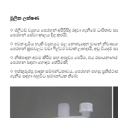
මූලික ලක්ෂණ
◇ ප්ලීටඩ් ව්‍යුහය පෙරහන් අපිරිසිදු රඳවා ගැනීමේ ධාරිතාව සහ
පෙරහන් සේවා කාලය දිගු කරයි;
◇ ඉවත දැමිය හැකි ව්‍යුහයට මල නොබැඳෙන වානේ නිවාසයක් 
පෙරහන් ක්‍රමවලට වඩා ෆිල්ටර වඩාත් ලාභදායී, අඩු වියදම් ස
◇ නිෂ්පාදන අවම කිරීම සහ අපද්‍රව්‍ය පෙරීම, එය රසායනාගාර 
පෙරහන සඳහා හොඳම තේරීමකි;
◇ ඉස්කුරුප්පු පාදක සම්බන්ධතාවය, පෙරහන පහසු ප්‍රතිස්ථා
ගැනීම සඳහා බහුවිධ සම්බන්ධක තිබේ;