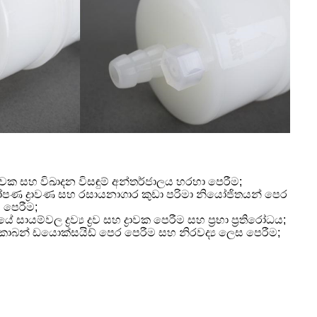
ද්‍රාවක සහ විඛාදන විසඳුම් අන්තර්ජාලය හරහා පෙරීම;
පණ ද්‍රාවණ සහ රසායනාගාර කුඩා පරිමා නියෝජිතයන් පෙර
 පෙරීම;
සායම්වල ද්‍රව්‍ය ද්‍රව සහ ද්‍රාවක පෙරීම සහ ප්‍රභා ප්‍රතිරෝධය;
 කාබන් ඩයොක්සයිඩ් පෙර පෙරීම සහ නිරවද්‍ය ලෙස පෙරීම;