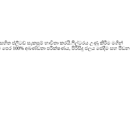
සහිත ප්ලීටඩ් සැකසුම් භාවිතා කරයි.ෆිල්ටරය උණු කිරීම මගින්
මට පෙර 100% අඛණ්ඩතා පරීක්ෂණය, පිරිසිදු ජලය සේදීම සහ පීඩන