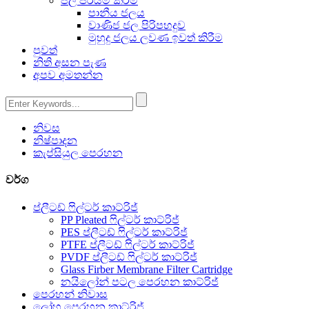
ජල පිරියම් කිරීම
පානීය ජලය
වාණිජ ජල පිරිපහදුව
මුහුදු ජලය ලවණ ඉවත් කිරීම
පුවත්
නිති අසන පැණ
අපව අමතන්න
නිවස
නිෂ්පාදන
කැප්සියුල පෙරහන
වර්ග
ප්ලීටඩ් ෆිල්ටර් කාට්රිජ්
PP Pleated ෆිල්ටර් කාට්රිජ්
PES ප්ලීටඩ් ෆිල්ටර් කාට්රිජ්
PTFE ප්ලීටඩ් ෆිල්ටර් කාට්රිජ්
PVDF ප්ලීටඩ් ෆිල්ටර් කාට්රිජ්
Glass Firber Membrane Filter Cartridge
නයිලෝන් පටල පෙරහන කාට්රිජ්
පෙරහන් නිවාස
ලෝහ පෙරහන කාට්රිජ්